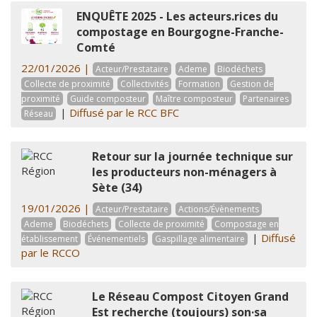
ENQUÊTE 2025 - Les acteurs.rices du
compostage en Bourgogne-Franche-
Comté
22/01/2026 |
Acteur/Prestataire
Ademe
Biodéchets
Collecte de proximité
Collectivités
Formation
Gestion de
proximité
Guide composteur
Maître composteur
Partenaires
|
Diffusé par le RCC BFC
Réseau
Retour sur la journée technique sur
les producteurs non-ménagers à
Sète (34)
19/01/2026 |
Acteur/Prestataire
Actions/Évènements
Ademe
Biodéchets
Collecte de proximité
Compostage en
|
Diffusé
établissement
Événementiels
Gaspillage alimentaire
par le RCCO
Le Réseau Compost Citoyen Grand
Est recherche (toujours) son·sa