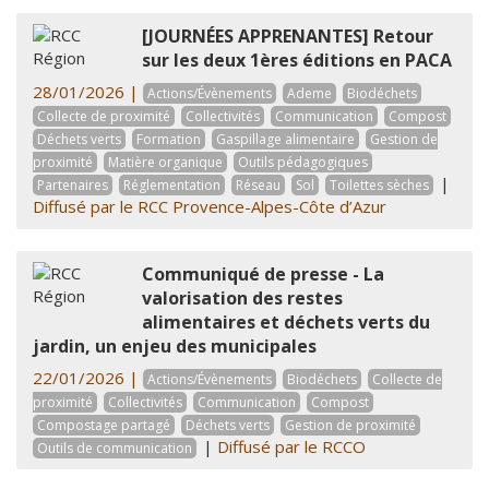
[JOURNÉES APPRENANTES] Retour
sur les deux 1ères éditions en PACA
28/01/2026 |
Actions/Évènements
Ademe
Biodéchets
Collecte de proximité
Collectivités
Communication
Compost
Déchets verts
Formation
Gaspillage alimentaire
Gestion de
proximité
Matière organique
Outils pédagogiques
|
Partenaires
Réglementation
Réseau
Sol
Toilettes sèches
Diffusé par le RCC Provence-Alpes-Côte d’Azur
Communiqué de presse - La
valorisation des restes
alimentaires et déchets verts du
jardin, un enjeu des municipales
22/01/2026 |
Actions/Évènements
Biodéchets
Collecte de
proximité
Collectivités
Communication
Compost
Compostage partagé
Déchets verts
Gestion de proximité
|
Diffusé par le RCCO
Outils de communication