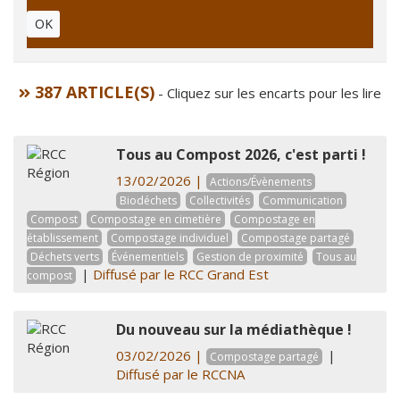
OK
387 ARTICLE(S)
- Cliquez sur les encarts pour les lire
Tous au Compost 2026, c'est parti !
13/02/2026 |
Actions/Évènements
Biodéchets
Collectivités
Communication
Compost
Compostage en cimetière
Compostage en
établissement
Compostage individuel
Compostage partagé
Déchets verts
Événementiels
Gestion de proximité
Tous au
|
Diffusé par le RCC Grand Est
compost
Du nouveau sur la médiathèque !
03/02/2026 |
|
Compostage partagé
Diffusé par le RCCNA