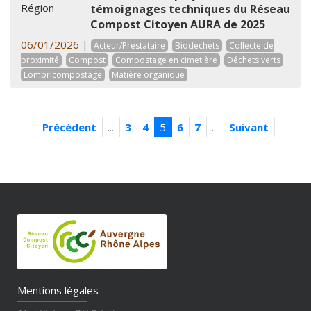
témoignages techniques du Réseau
Compost Citoyen AURA de 2025
06/01/2026 |
Acteur/Prestataire
Biodéchets
Collecte de
proximité
Compost
Compostage en cimetière
Déchets verts
Lombricompostage
Matière organique
Précédent
...
3
4
5
6
7
...
Suivant
Mentions légales