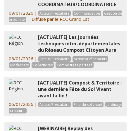
COORDINATEUR/COORDINATRICE
09/01/2026 |
Acteur/Prestataire
Communication
Gestion de
|
Diffusé par le RCC Grand Est
proximité
[ACTUALITE] Les journées
techniques inter-départementales
du Réseau Compost Citoyen Aura
06/01/2026 |
Acteur/Prestataire
Actions/Évènements
Biodéchets
Collectivités
Compostage partagé
[ACTUALITE] Compost & Territoire :
une dernière Fête du Sol Vivant
avant la fin !
06/01/2026 |
Acteur/Prestataire
Fête du sol vivant
Jardinage
au naturel
[WEBINAIRE] Replay des