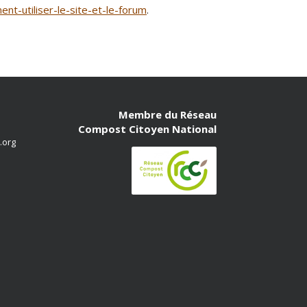
t-utiliser-le-site-et-le-forum
.
Membre du Réseau
Compost Citoyen National
.org