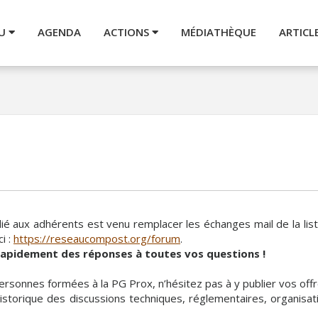
AU
AGENDA
ACTIONS
MÉDIATHÈQUE
ARTICL
 aux adhérents est venu remplacer les échanges mail de la liste 
i :
https://reseaucompost.org/forum
.
rapidement des réponses à toutes vos questions !
ersonnes formées à la PG Prox, n’hésitez pas à y publier vos offr
torique des discussions techniques, réglementaires, organisation